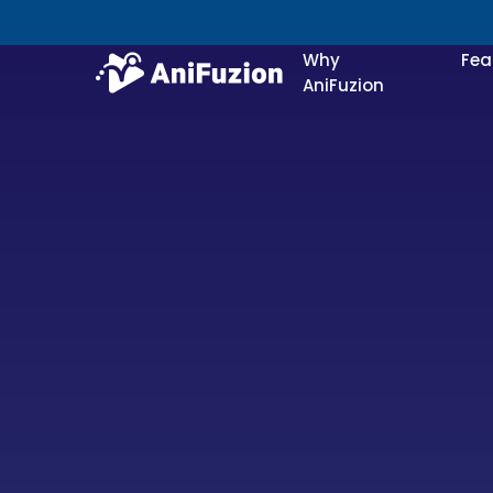
Why
Fea
AniFuzion